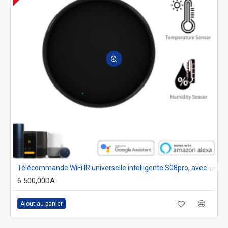
Télécommande WiFi IR universelle intelligente S08pro, avec capteur de température et d'humidité pour climatiseur , TV AC , fonctionne avec Alexa,Google Home , tuya
6 500,00DA
Ajout au panier