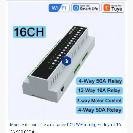
Module de contrôle à distance RCU WiFi intelligent tuya à 16 boutons avec entrée RJ45 compatible Alexa
36 900,00DA