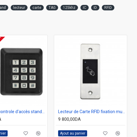
and
lecteur
carte
TAG
125khz
IC
ID
RFID
K
Clavier de controle d'accès standalone R30EM RFID 125KHZ
Lecteur de Carte RFID fixation murale et encastrée 125KHz, contrôle d'accès pour les ascenseurs
A
9 800,00DA
nier
Ajout au panier