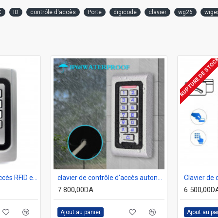
C
ID
contrôle d'accès
Porte
digicode
clavier
wg26
wige
RUPTURE DE STOC
Clavier de contrôle d'accès RFID en métal étanche IP68 125KHZ
clavier de contrôle d'accès autonome étanche en métal S601EM-W
7 800,00DA
6 500,00D
Ajout au panier
Ajout au pa