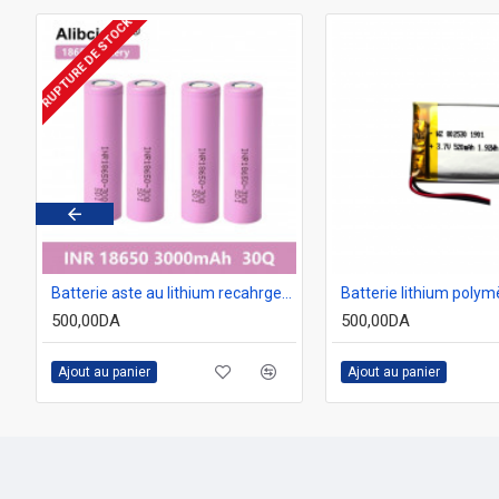
RUPTURE DE STOCK
le universel 3.7V, pour Batteries Li-Ion 18650 16340 14500 26650
Batterie aste au lithium recahrgeable 3.7V 3000mAh 18650
500,00DA
500,00DA
Ajout au panier
Ajout au panier