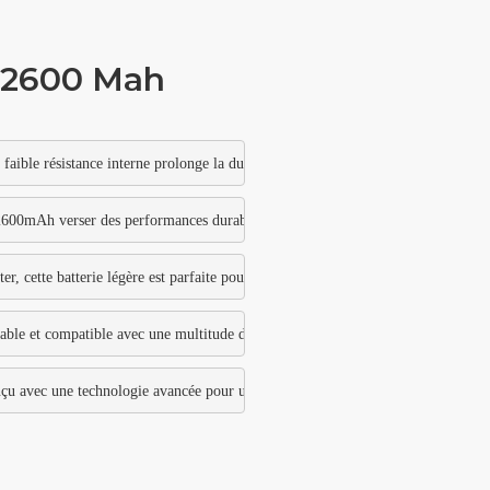
V 2600 Mah
 faible résistance interne prolonge la durée de vie de la batterie en réduisant la
600mAh verser des performances durables:Offrez une longue durée de vie avec 
r, cette batterie légère est parfaite pour les utilisateurs nomades.
ble et compatible avec une multitude d'appareils, allant des outils électriques a
 avec une technologie avancée pour une efficacité énergétique optimale.