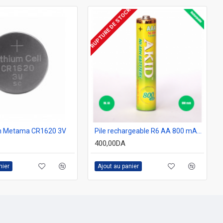
RUPTURE DE STOCK
um Metama CR1620 3V
Pile rechargeable R6 AA 800 mAh akid
400,00DA
nier
Ajout au panier