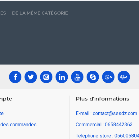
LES
DE LA MÊME CATÉGORIE
mpte
Plus d'informations
te
E-mail : contact@sesdz.com
e des commandes
Commercial : 0658442363
Téléphone store : 05600580