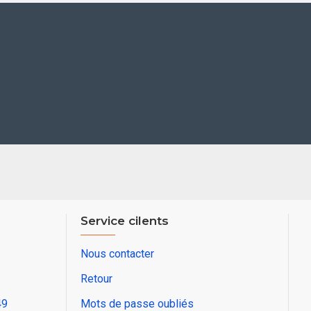
Service cilents
Nous contacter
Retour
49
Mots de passe oubliés