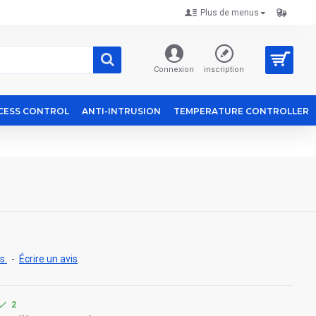
Plus de menus
Connexion
inscription
CESS CONTROL
ANTI-INTRUSION
TEMPERATURE CONTROLLER
s.
-
Écrire un avis
2