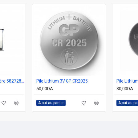
Batterie lithium polymère 582728 3.7V 520mAH
Pile Lithium 3V GP CR2025
Pile Lithi
50,00DA
80,00DA
Ajout au panier
Ajout au pa