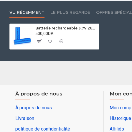
VU RÉCEMMENT
LE PLUS REGARDÉ
OFFRES SPÉCIA
Batterie rechargeable 3.7V 2600 Mah
500,00DA
À propos de nous
Mon co
À propos de nous
Mon comp
Livraison
Historiqu
politique de confidentialité
Affiliés