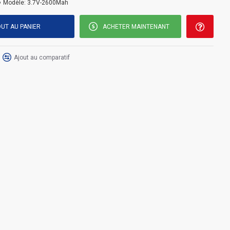
Modèle:
3.7V-2600Mah
UT AU PANIER
ACHETER MAINTENANT
Ajout au comparatif