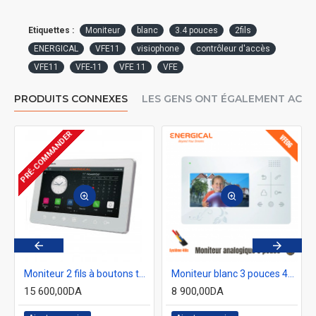
Etiquettes :
Moniteur
blanc
3.4 pouces
2fils
ENERGICAL
VFE11
visiophone
contrôleur d'accès
VFE11
VFE-11
VFE 11
VFE
PRODUITS CONNEXES
LES GENS ONT ÉGALEMENT ACH
PRÉ-COMMANDER
L VFE 04
Moniteur 2 fils à boutons tactile ENERGICAL VFE 10
Moniteur blanc 3 pouces 4fils energical VFE06
15 600,00DA
8 900,00DA