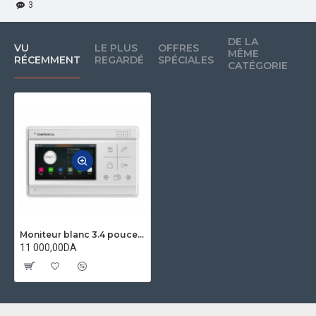
3
DE LA
DE
VU
LE PLUS
OFFRES
MÊME
M
RÉCEMMENT
REGARDÉ
SPÉCIALES
CATÉGORIE
M
Moniteur blanc 3.4 pouces 2fils ENERGICAL VFE11
11 000,00DA