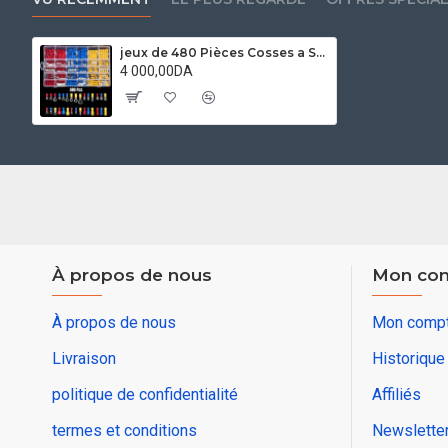
jeux de 480 Pièces Cosses a Sertir Electriques,30 Types Cosses Electriques a Sertir avec Coffret D'assortiment
4 000,00DA
À propos de nous
Mon co
À propos de nous
Mon comp
Livraison
Historiqu
politique de confidentialité
Affiliés
termes et conditions
Newslette