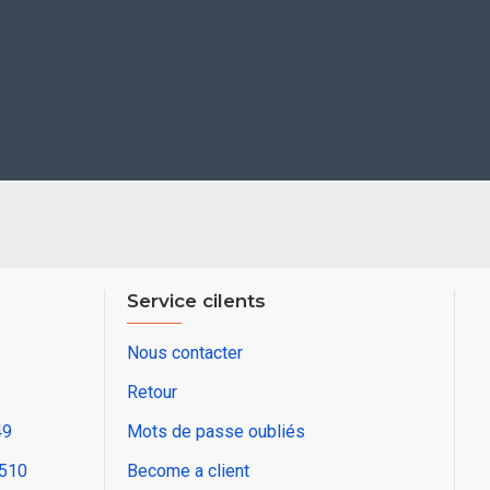
Service cilents
Nous contacter
Retour
49
Mots de passe oubliés
2510
Become a client