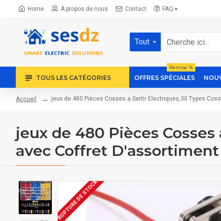
Home
À propos de nous
Contact
FAQ
Tout
Remise %
TOUS LES CATÉGORIES
OFFRES SPÉCIALES
NOUV
jeux de 480 Pièces Cosses a Sertir Electriques,30 Types Cosse
Accueil
jeux de 480 Pièces Cosses a
avec Coffret D'assortiment
RUPTURE DE STOCK