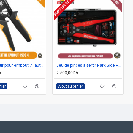
RUPTURE DE STOCK
Pince à sertir pour embout 7" auto-ajustable GSfixtop 10190
Jeu de pinces à sertir Park Side PCZS 231, pince à sertir, coupe-dénudage
A
2 500,00DA
nier
Ajout au panier