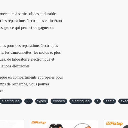
ecteurs à sertir solides et durables.
 les réparations électriques en insérant
tissage, ce qui permet de gagner du
 pour des réparations électriques
ens, les camionnettes, les motos et plus
es, de laboratoire électronique et
lations électriques.
tique en compartiments appropriés pour
temps de recherche, vous pouvez
er.
electriques
30
types
cosses
electriques
a
sertir
ave