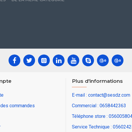
mpte
Plus d'informations
te
E-mail : contact@sesdz.com
e des commandes
Commercial : 0658442363
Téléphone store : 05600580
r
Service Technique : 056024