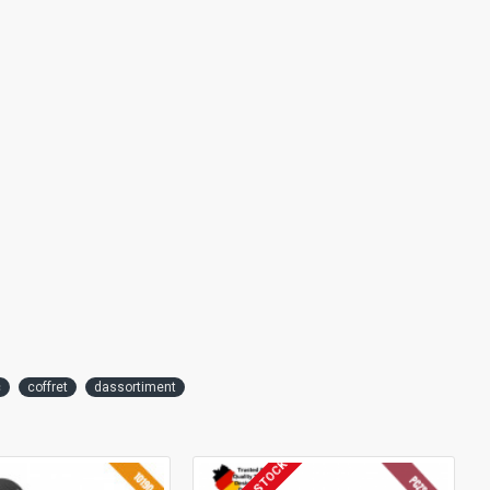
c
coffret
dassortiment