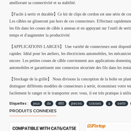
améliorant sa connectivité et sa stabilité.
【Facile à sertir et durable】Ce kit de clips de cordon est une série de conn
Les câbles ne glisseront pas hors de ces connecteurs. Effectuez rapidement
les fils dans les cosses de câble à anneau et en appuyant sur l'outil de ser
temps et d'augmenter la productivité.
【APPLICATIONS LARGES】 Une variété de connecteurs sont disponibles
rapides. Idéal pour les ateliers, les électriciens automobiles, les mécanici
encore. Les petites cosses de câble conviennent aux applications domestiqu
automobiles et garantissent une connexion sécurisée des fils dans les instal
【Stockage de la grille】 Nous divisons la conception de la boîte en plas
distinguer différents modèles de connecteurs à sertir, économisez votre 
facilement le ranger et le transporter avec vous, il est très pratique à utilis
Etiquettes :
jeux
de
480
pieces
cosses
a
sertir
PRODUITS CONNEXES