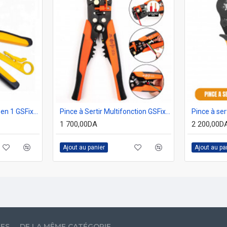
Pince à sertir réseau 3 en 1 GSFixtop 10607
Pince à Sertir Multifonction GSFixtop 10604
1 700,00DA
2 200,00D
Ajout au panier
Ajout au pa
LES
DE LA MÊME CATÉGORIE