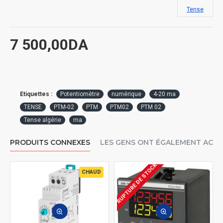
Tense
7 500,00DA
Etiquettes :
Potentiomètre
numérique
4-20 ma
TENSE
PTM-02
PTM
PTM02
PTM 02
Tense algérie
ma
PRODUITS CONNEXES
LES GENS ONT ÉGALEMENT ACH
RUPTURE DE STOCK
CHAUD