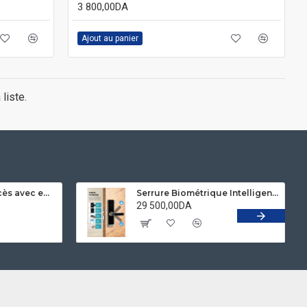
3 800,00DA
Ajout au panier
 liste.
kit contrôleur d'accès avec empreinte et reconnaissance faciale ROBISAN X10
Serrure Biométrique Intelligent Bluetooth TTlock ROBISAN X23 ( Deverrouillage Par Empreinte , Code , App , Clée et TAG Mifare )
29 500,00DA