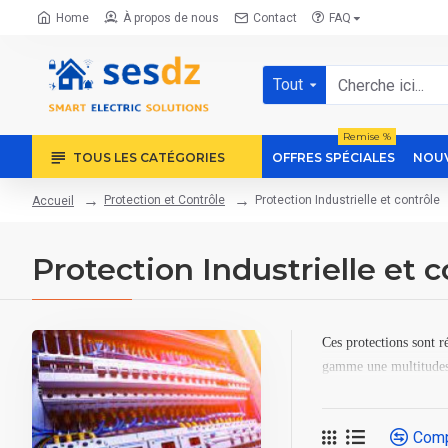
Home
À propos de nous
Contact
FAQ
Tout
Remise %
TOUS LES CATÉGORIES
OFFRES SPÉCIALES
NOUV
Protection et Contrôle
Protection Industrielle et contrôle
Accueil
Protection Industrielle et c
Ces protections sont ré
gamme une multitudes 
Comp