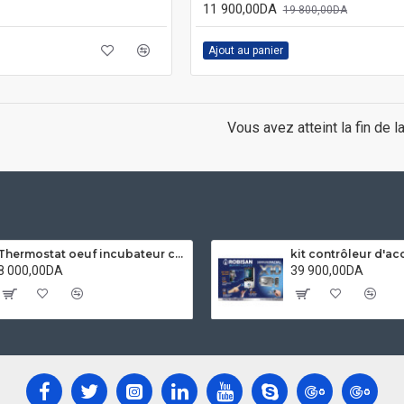
11 900,00DA
19 800,00DA
Ajout au panier
Vous avez atteint la fin de la
Thermostat oeuf incubateur contrôleur Hygrostat Ketotek XM18 entièrement automatique micro-ordinateur contrôle température humidité capteur
8 000,00DA
39 900,00DA