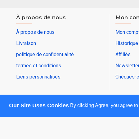
À propos de nous
Mon co
À propos de nous
Mon comp
Livraison
Historiqu
politique de confidentialité
Affiliés
termes et conditions
Newslette
Liens personnalisés
Chèques-c
Our Site Uses Cookies
By clicking Agree, you agree to
Copyright © 2025, sesdz , Tous droits réservés