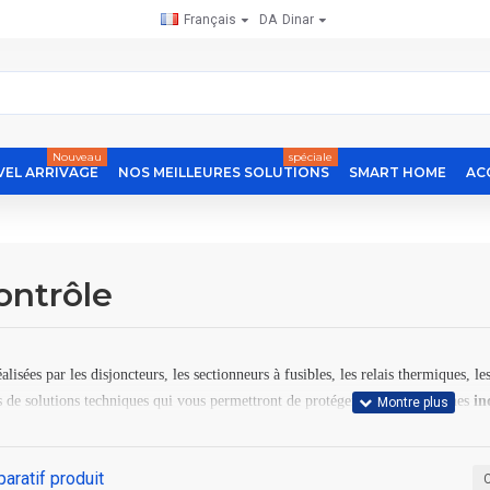
Français
DA
Dinar
Nouveau
spéciale
EL ARRIVAGE
NOS MEILLEURES SOLUTIONS
SMART HOME
AC
ontrôle
alisées par les disjoncteurs, les sectionneurs à fusibles, les relais thermiques, 
de solutions techniques qui vous permettront de protéger vos automatismes
in
aratif produit
C