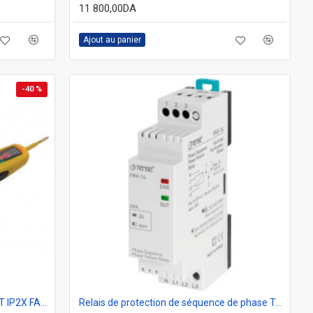
11 800,00DA
Ajout au panier
-40 %
DETECTEUR DE TENSION ( V.A.T ) BT IP2X FAMECA TAG780
Relais de protection de séquence de phase TENSE FKV-14