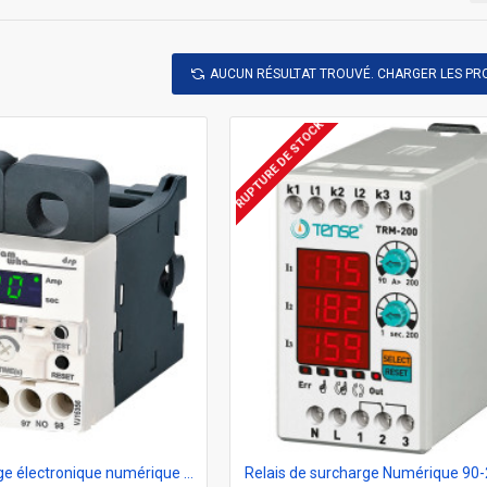
AUCUN RÉSULTAT TROUVÉ. CHARGER LES PR
RUPTURE DE STOCK
Relais de surcharge électronique numérique EOCR-SSD120, protecteur de moteur