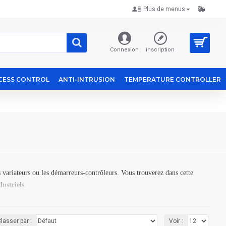
Plus de menus
Connexion
inscription
CESS CONTROL
ANTI-INTRUSION
TEMPERATURE CONTROLLER
les variateurs ou les démarreurs-contrôleurs. Vous trouverez dans cette
dustriels
.
lasser par :
Voir :