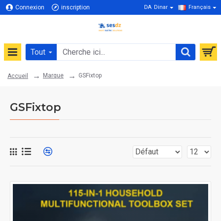
Connexion
inscription
DA
Dinar
Français
Tout
Marque
GSFixtop
Accueil
GSFixtop