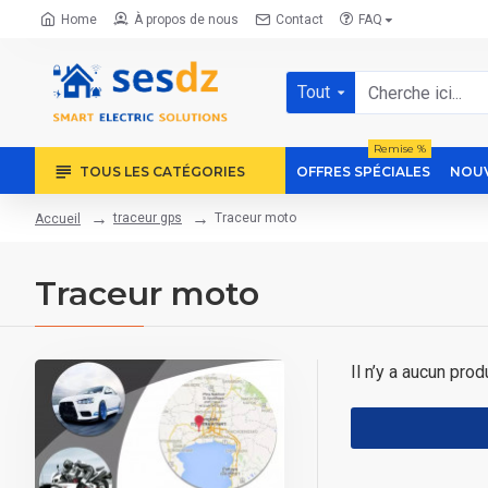
Home
À propos de nous
Contact
FAQ
Tout
Remise %
TOUS LES CATÉGORIES
OFFRES SPÉCIALES
NOUV
traceur gps
Traceur moto
Accueil
Traceur moto
Il n’y a aucun prod