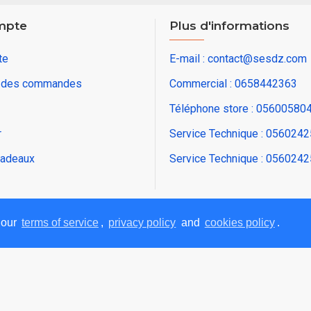
mpte
Plus d'informations
te
E-mail : contact@sesdz.com
e des commandes
Commercial : 0658442363
Téléphone store : 05600580
r
Service Technique : 056024
adeaux
Service Technique : 056024
 our
terms of service
,
privacy policy
and
cookies policy
.