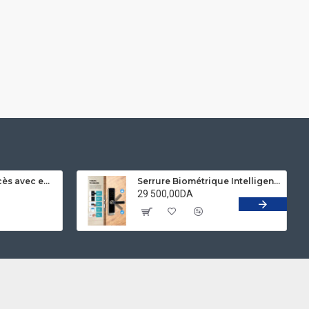
kit contrôleur d'accès avec empreinte et reconnaissance faciale ROBISAN X10
Serrure Biométrique Intelligent Bluetooth TTlock ROBISAN X23 ( Deverrouillage Par Empreinte , Code , App , Clée et TAG Mifare )
29 500,00DA