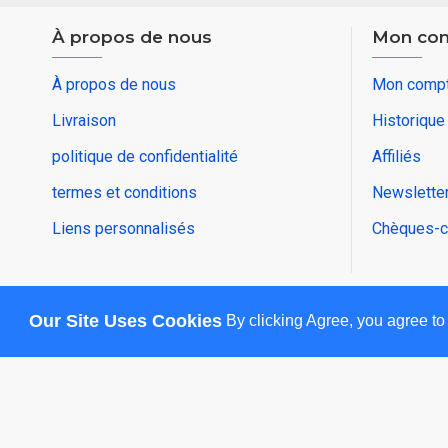
À propos de nous
Mon co
À propos de nous
Mon comp
Livraison
Historiqu
politique de confidentialité
Affiliés
termes et conditions
Newslette
Liens personnalisés
Chèques-c
Our Site Uses Cookies
By clicking Agree, you agree to
Copyright © 2025, sesdz , Tous droits réservés