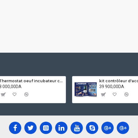
Thermostat oeuf incubateur contrôleur Hygrostat Ketotek XM18 entièrement automatique micro-ordinateur contrôle température humidité capteur
8 000,00DA
39 900,00DA