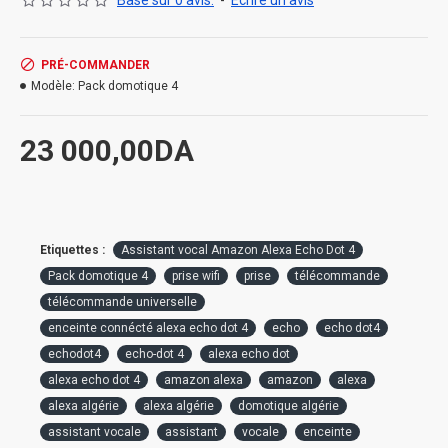
Basé sur 0 avis.
-
Écrire un avis
PRÉ-COMMANDER
Modèle:
Pack domotique 4
23 000,00DA
Etiquettes :
Assistant vocal Amazon Alexa Echo Dot 4
Pack domotique 4
prise wifi
prise
télécommande
télécommande universelle
enceinte connécté alexa echo dot 4
echo
echo dot4
echodot4
echo-dot 4
alexa echo dot
alexa echo dot 4
amazon alexa
amazon
alexa
alexa algérie
alexa algérie
domotique algérie
assistant vocale
assistant
vocale
enceinte