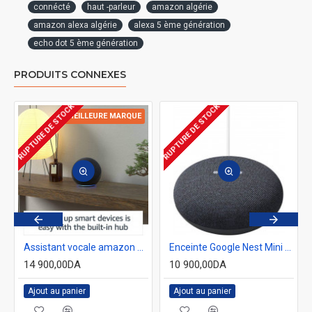
connécté
haut -parleur
amazon algérie
amazon alexa algérie
alexa 5 ème génération
echo dot 5 ème génération
PRODUITS CONNEXES
RUPTURE DE STOCK
RUPTURE DE STOCK
R
MEILLEURE MARQUE
Assistant vocale amazon Alexa Echo Dot 4ème génération avec horloge
Enceinte Google Nest Mini 2 2e génération haut-parleur Assistant pour maison intelligente
14 900,00DA
10 900,00DA
Ajout au panier
Ajout au panier