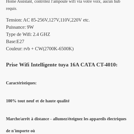
Home Assistant, contrôlez l'ampoule wifi via votre voix, aucun hub
requis.
Tension: AC 85-256V,127V,110V,220V etc.
Puissance: 9W
Type de Wifi: 2.4 GHZ
Base:E27
Couleur: rvb + CW(2700K-6500K)
Prise Wifi Intelligente tuya 16A CATA CT-4010:
Caractéristiques:
100% tout neuf et de haute qualité
Marche/arrêt à distance - allumez/éteignez les appareils électriques
de n'importe où