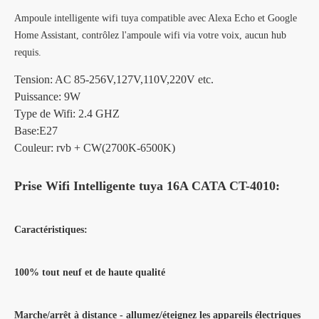
Ampoule intelligente wifi tuya compatible avec Alexa Echo et Google
Home Assistant, contrôlez l'ampoule wifi via votre voix, aucun hub
requis.
Tension: AC 85-256V,127V,110V,220V etc.
Puissance: 9W
Type de Wifi: 2.4 GHZ
Base:E27
Couleur: rvb + CW(2700K-6500K)
Prise Wifi Intelligente tuya 16A CATA CT-4010:
Caractéristiques:
100% tout neuf et de haute qualité
Marche/arrêt à distance - allumez/éteignez les appareils électriques