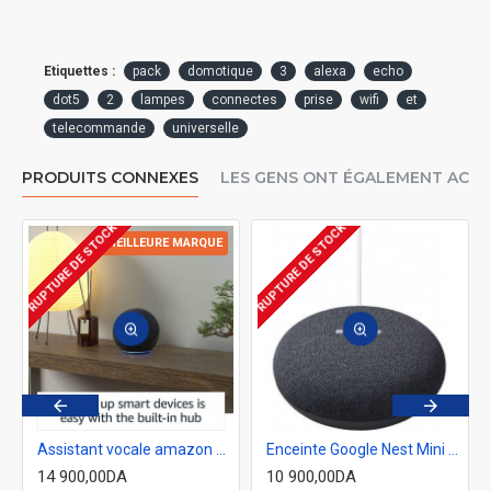
Etiquettes :
pack
domotique
3
alexa
echo
dot5
2
lampes
connectes
prise
wifi
et
telecommande
universelle
PRODUITS CONNEXES
LES GENS ONT ÉGALEMENT ACH
RUPTURE DE STOCK
RUPTURE DE STOCK
R
MEILLEURE MARQUE
Assistant vocale amazon Alexa Echo Dot 4ème génération avec horloge
Enceinte Google Nest Mini 2 2e génération haut-parleur Assistant pour maison intelligente
14 900,00DA
10 900,00DA