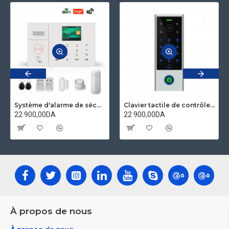
Système d'alarme de sécurité domestique wifi GSM 4G Application tuya compatible Alexa et googleHome
Clavier tactile de contrôle d'accès et IP visiophone étanche avec empreinte digitale compatible Tuya secukey Vcontrol 3-F
22 900,00DA
22 900,00DA
À propos de nous