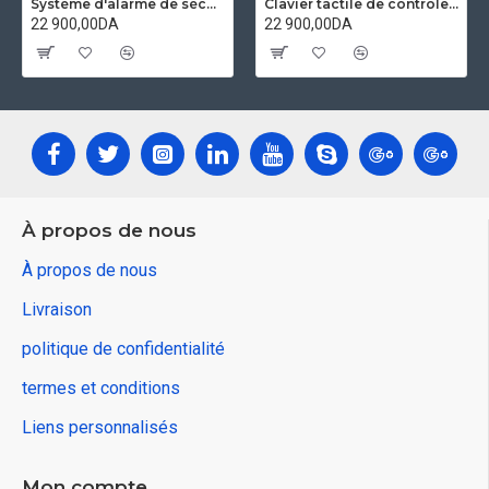
Système d'alarme de sécurité domestique wifi GSM 4G Application tuya compatible Alexa et googleHome
Clavier tactile de contrôle d'accès et IP visiophone étanche avec empreinte digitale compatible Tuya secukey Vcontrol 3-F
22 900,00DA
22 900,00DA
À propos de nous
À propos de nous
Livraison
politique de confidentialité
termes et conditions
Liens personnalisés
Mon compte