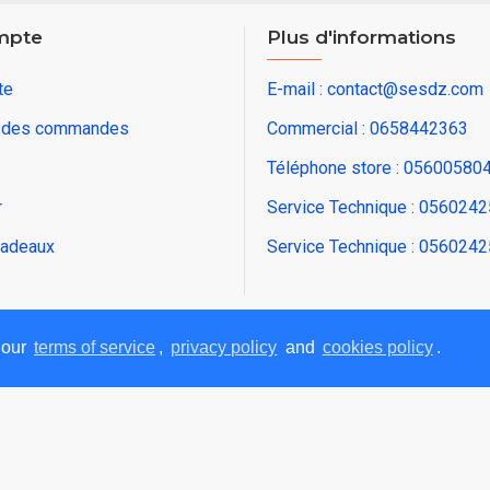
mpte
Plus d'informations
te
E-mail : contact@sesdz.com
e des commandes
Commercial : 0658442363
Téléphone store : 05600580
r
Service Technique : 056024
adeaux
Service Technique : 056024
 our
terms of service
,
privacy policy
and
cookies policy
.