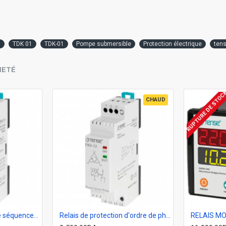
1
TDK 01
TDK-01
Pompe submersible
Protection électrique
tens
HETÉ
RUPTURE DE STOC
CHAUD
Relais de protection de séquence de phase TENSE FKV-14
Relais de protection d'ordre de phases FKV-12