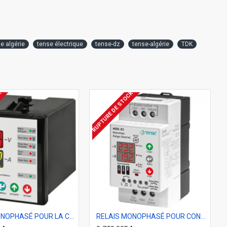
e algérie
tense électrique
tense-dz
tense-algérie
TDK
K
RUPTURE DE STOCK
RELAIS MONOPHASÉ POUR LA COMMANDE DU MOTEUR ET DE LA POMPE TENSE MDK-02
RELAIS MONOPHASÉ POUR CONTROLE POMPE SUBMERSIBLE TENSE MDK-03