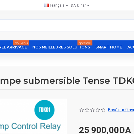
Français
DA
Dinar
Nouveau
spéciale
EL ARRIVAGE
NOS MEILLEURES SOLUTIONS
SMART HOME
AC
ompe submersible Tense TDK
Basé sur 0 avi
25 900,00DA