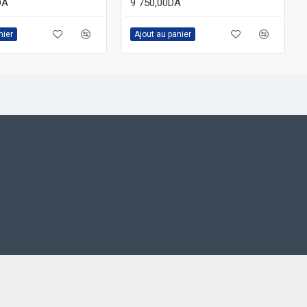
DA
9 750,00DA
nier
Ajout au panier