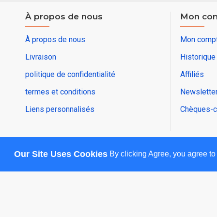
À propos de nous
Mon co
À propos de nous
Mon comp
Livraison
Historiqu
politique de confidentialité
Affiliés
termes et conditions
Newslette
Liens personnalisés
Chèques-c
Our Site Uses Cookies
By clicking Agree, you agree to
Copyright © 2025, sesdz , Tous droits réservés