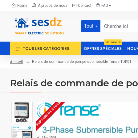
Home
À propos de nous
Contact
FAQ
Tout
Remise %
TOUS LES CATÉGORIES
OFFRES SPÉCIALES
NOUV
Relais de commande de pompe submersible Tense TDK01
Accueil
Relais de commande de p
RUPTURE DE STOCK