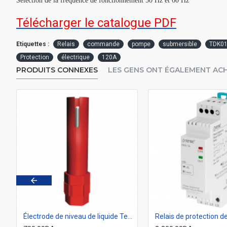
Sélection de la fréquence de fonctionnement 50 Hz et 60 Hz
Télécharger le catalogue PDF
Etiquettes :
Relais
commande
pompe
submersible
TDK0
Protection
électrique
120A
PRODUITS CONNEXES
LES GENS ONT ÉGALEMENT AC
Tense TDK-30
Électrode de niveau de liquide Tense SSE10