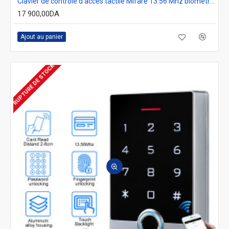
Clavier de controle d'accès tactile Mifare 13.56 Mhz biométrique à empreinte digitale Tuya wifi Robisan X7
17 900,00DA
Ajout au panier
RUPTURE DE STOCK