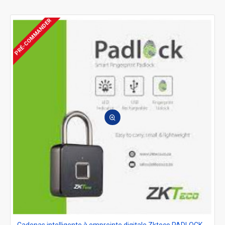
reconnaissance des empreintes digitales ou la reconnaissance de la rétine
pour identifier les employés et enregistrer leur heure d'arrivée et de
PRÉ-COMMANDER
départ. Ils permettent également de gérer les congés, les absences et les
retards des employés de manière efficace et sécurisée. Ces dispositifs
sont souvent utilisés dans les entreprises pour assurer une gestion
précise et efficace du temps de travail des employés.
Cadenas intelligente à empreinte digitale Zkteco PADLOCK