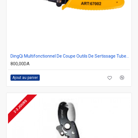
DingQi Multifonctionnel De Coupe Outils De Sertissage Tube Virole Cuivre Automatique Dénudeur De Fil Électrique
800,00DA
Ajout au panier
2-3 JOURS