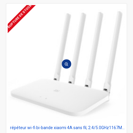
RUPTURE DE STOCK
répéteur wi-fi bi-bande xiaomi 4A sans fil, 2.4/5.0GHz1167Mbps 4 antennes à travers le mur