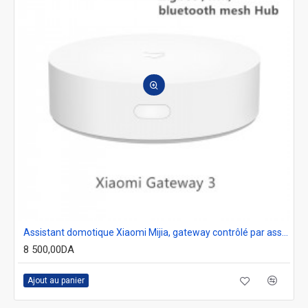
Assistant domotique Xiaomi Mijia, gateway contrôlé par assistant vocal et automatisation, dispositif pour détecter vos appareils connectés comme Hub, Ble Mesh
8 500,00DA
Ajout au panier