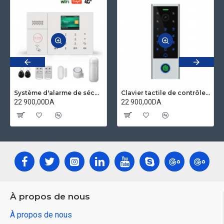
Système d'alarme de sécurité domestique wifi GSM 4G Application tuya compatible Alexa et googleHome
Clavier tactile de contrôle d'accès et IP visiophone étanche avec empreinte digitale compatible Tuya secukey Vcontrol 3-F
22 900,00DA
22 900,00DA
À propos de nous
À propos de nous