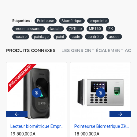
Etiquettes :
Pointeuse
Biométrique
empreinte
reconnaissance
faciale
ZKTeco
MB160
ZK
horaire
pointage
point
code
contrôle
acces
PRODUITS CONNEXES
LES GENS ONT ÉGALEMENT ACH
PRÉ-COMMANDER
eco K50A
Lecteur biométrique Empreinte et Carte RFID ZKtco FR1200
Pointeurse Biométrique ZKTCO K40
19 800,00DA
18 900,00DA