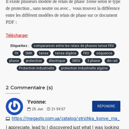
Il existe plusieurs modèle de relais de phase Tense selon le type
de protection , sans neutre ou avec , vous trouvez la différence
entre les différent modèles de relais de phase sur ce document
PDF :
Télécharger
Etiquettes :
comparaison entre les relais de phases tense FKV
FK
SMK
tense
tense algérie
FKV
séquence
phase
protection
électrique
380V
3 phase
din rail
Protection industrielle
protection industrielle algérie
2 Commentaire (s)
Yvonne:
RÉPONDRE
25
Jun
21:59:57
https://megasto.com.ua/catalog/strichka_konve_rna_
I appreciate, lead to I discovered just what I was looking