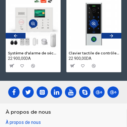
Système d'alarme de sécurité domestique wifi GSM 4G Application tuya compatible Alexa et googleHome
Clavier tactile de contrôle d'accès et IP visiophone étanche avec empreinte digitale compatible Tuya secukey Vcontrol 3-F
22 900,00DA
22 900,00DA
À propos de nous
À propos de nous