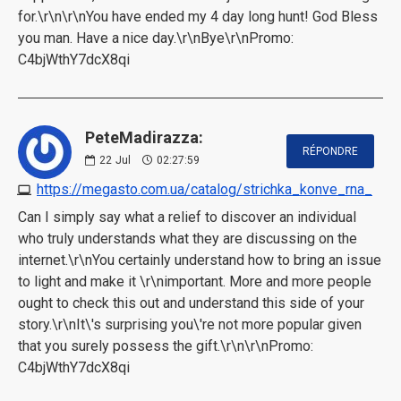
for.\r\n\r\nYou have ended my 4 day long hunt! God Bless
you man. Have a nice day.\r\nBye\r\nPromo:
C4bjWthY7dcX8qi
PeteMadirazza:
RÉPONDRE
22
Jul
02:27:59
https://megasto.com.ua/catalog/strichka_konve_rna_
Can I simply say what a relief to discover an individual
who truly understands what they are discussing on the
internet.\r\nYou certainly understand how to bring an issue
to light and make it \r\nimportant. More and more people
ought to check this out and understand this side of your
story.\r\nIt\'s surprising you\'re not more popular given
that you surely possess the gift.\r\n\r\nPromo:
C4bjWthY7dcX8qi