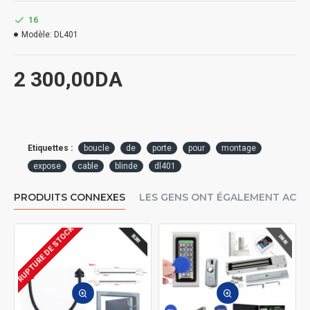
16
Modèle:
DL401
2 300,00DA
Etiquettes :
boucle
de
porte
pour
montage
expose
cable
blinde
dl401
PRODUITS CONNEXES
LES GENS ONT ÉGALEMENT ACH
RUPTURE DE STOCK