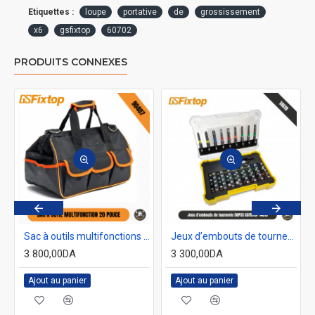
Etiquettes :
loupe
portative
de
grossissement
x6
gsfixtop
60702
PRODUITS CONNEXES
5mmTOLSEN V30204
Sac à outils multifonctions 20" GSFixtop 90407
Jeux d’embouts de tournevis 50PCS GSFIXTOP 14619
3 800,00DA
3 300,00DA
Ajout au panier
Ajout au panier