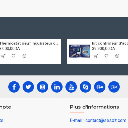
Thermostat oeuf incubateur contrôleur Hygrostat Ketotek XM18 entièrement automatique micro-ordinateur contrôle température humidité capteur
8 000,00DA
39 900,00DA
mpte
Plus d'informations
te
E-mail : contact@sesdz.com