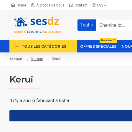
Home
À propos de nous
Contact
FAQ
Tout
Remise %
TOUS LES CATÉGORIES
OFFRES SPÉCIALES
NOUV
Marque
Kerui
Accueil
Kerui
Il n’y a aucun fabricant à lister.