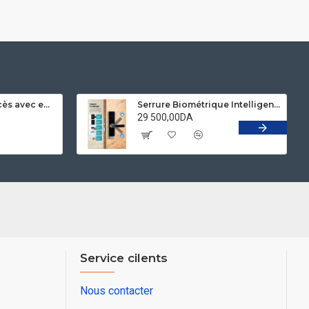
kit contrôleur d'accès avec empreinte et reconnaissance faciale ROBISAN X10
Serrure Biométrique Intelligent Bluetooth TTlock ROBISAN X23 ( Deverrouillage Par Empreinte , Code , App , Clée et TAG Mifare )
29 500,00DA
Service cilents
Nous contacter