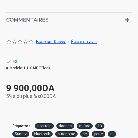
COMMENTAIRES
Basé sur 0 avis.
-
Écrire un avis
42
Modèle:
H1-X-MF-TTlock
9 900,00DA
5%s ou plus %s0,00DA
Etiquettes :
controle
dacces
mifare
13
56mhz
bluetooth
autonome
de
porte
et