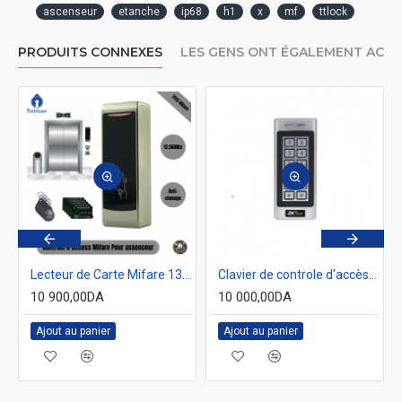
ascenseur
etanche
ip68
h1
x
mf
ttlock
PRODUITS CONNEXES
LES GENS ONT ÉGALEMENT ACH
KTCO KR100E
Lecteur de Carte Mifare 13.56 Mhz Pour ascenseur Crypté ROBISAN 7012-MF
Clavier de controle d'accès digicode RFID 125 Khz en métal étanche ZKTCO MKV-ID
10 900,00DA
10 000,00DA
Ajout au panier
Ajout au panier