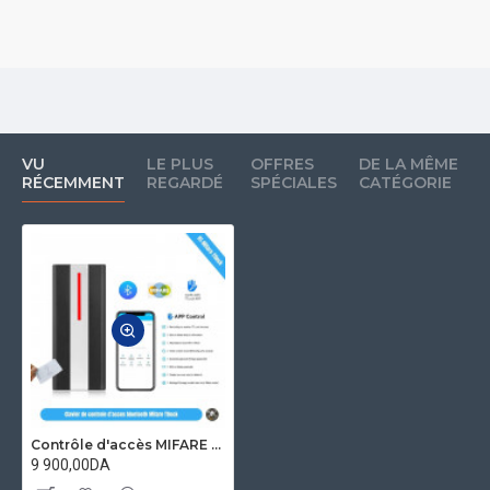
VU
LE PLUS
OFFRES
DE LA MÊME
RÉCEMMENT
REGARDÉ
SPÉCIALES
CATÉGORIE
Contrôle d'accès MIFARE 13.56Mhz Bluetooth autonome de porte et ascenseur étanche IP68 H1-X-MF-TTlock
9 900,00DA