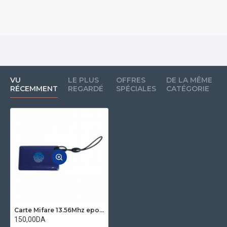
VU
LE PLUS
OFFRES
DE LA MÊME
RÉCEMMENT
REGARDÉ
SPÉCIALES
CATÉGORIE
Carte Mifare 13.56Mhz epoxy avec numero id empreinte
150,00DA