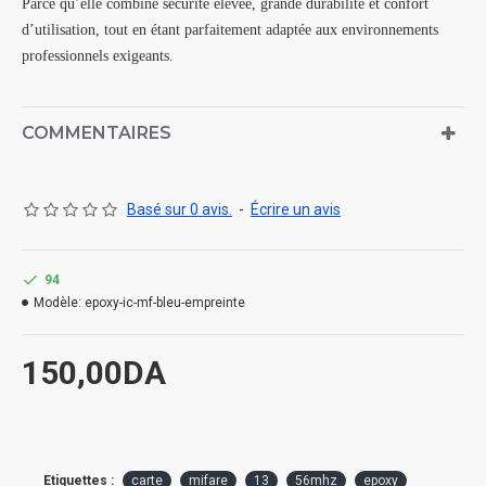
Parce qu’elle combine sécurité élevée, grande durabilité et confort
d’utilisation, tout en étant parfaitement adaptée aux environnements
professionnels exigeants.
COMMENTAIRES
Basé sur 0 avis.
-
Écrire un avis
94
Modèle:
epoxy-ic-mf-bleu-empreinte
150,00DA
Etiquettes :
carte
mifare
13
56mhz
epoxy