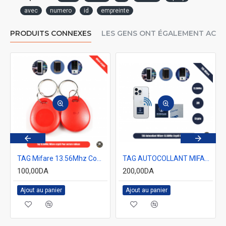
avec
numero
id
empreinte
PRODUITS CONNEXES
LES GENS ONT ÉGALEMENT ACH
et ecrire CUID Mifare 13.56Mhz
TAG Mifare 13.56Mhz Compatible avec serrure Robisan Crypté Non copiable rouge
TAG AUTOCOLLANT MIFARE CRYPTO X5 ROBISAN ANTI-CLONAGE
100,00DA
200,00DA
Ajout au panier
Ajout au panier