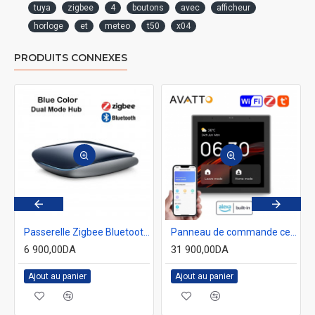
tuya
zigbee
4
boutons
avec
afficheur
horloge
et
meteo
t50
x04
PRODUITS CONNEXES
Passerelle Zigbee Bluetooth sans fils Tuya AVATTO GW16 Bleu
Panneau de commande central tactile 4" Wifi, passerelle ZigBee intégrée pour des scènes intelligentes avec Alexa intégrée TPP01-Z(EU) ( contrôle vocale )
6 900,00DA
31 900,00DA
Ajout au panier
Ajout au panier