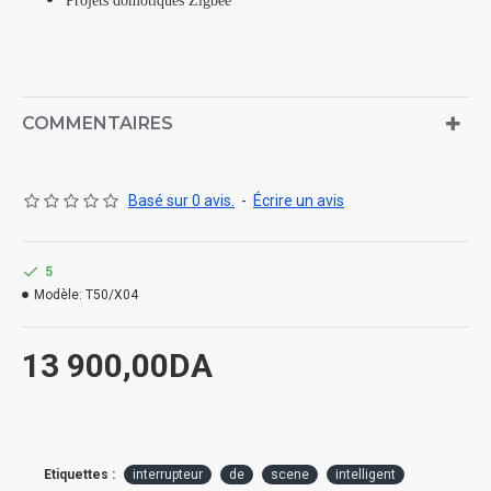
Projets domotiques Zigbee
COMMENTAIRES
Basé sur 0 avis.
-
Écrire un avis
5
Modèle:
T50/X04
13 900,00DA
Etiquettes :
interrupteur
de
scene
intelligent