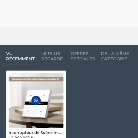
VU
LE PLUS
OFFRES
DE LA MÊME
RÉCEMMENT
REGARDÉ
SPÉCIALES
CATÉGORIE
Interrupteur de Scène Intelligent Tuya Zigbee 4 boutons avec afficheur horloge et météo T50/X04