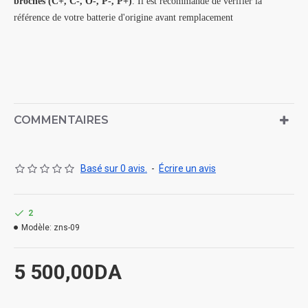
broches (C+, C-, O-, P-, P+)
. Il est recommandé de vérifier la
référence de votre batterie d'origine avant remplacement
COMMENTAIRES
Basé sur 0 avis.
-
Écrire un avis
2
Modèle:
zns-09
5 500,00DA