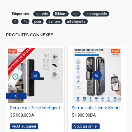
Etiquettes :
batterie
lithium
ion
rechargeable
7
4v
pour
serrure
intelligente
PRODUITS CONNEXES
RUPTURE DE STOCK
Serrure de Porte Intelligente JRP – Étanche – WiFi + Bluetooth – Empreinte Digitale & Code – Compatible Tuya – Format 6068 – Noir
Serrure intelligente Smart Lock A6 Pro Max Tuya WiFi avec caméra , carte et empreintes digitales 3D
35 900,00DA
51 900,00DA
Ajout au panier
Ajout au panier