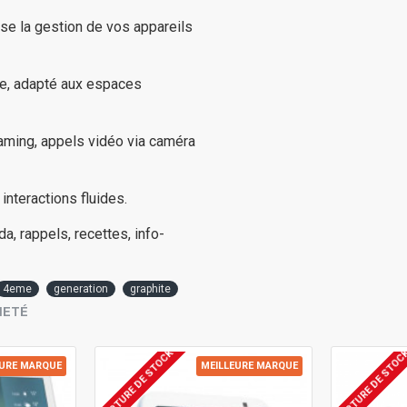
ise la gestion de vos appareils
le, adapté aux espaces
aming, appels vidéo via caméra
interactions fluides.
a, rappels, recettes, info-
4eme
generation
graphite
HETÉ
RUPTURE DE STOCK
RUPTURE DE STOC
EURE MARQUE
MEILLEURE MARQUE