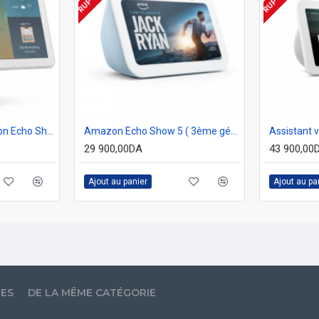
Assistant vocal Amazon Echo Show 10 avec mouvement de pivotation automatique ( 3ème génération : 2022 ) BLANC
Amazon Echo Show 5 ( 3ème génération ) BLEU
29 900,00DA
43 900,00
Ajout au panier
Ajout au pa
LES
DE LA MÊME CATÉGORIE