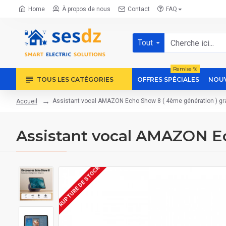
Home
À propos de nous
Contact
FAQ
Tout
Remise %
TOUS LES CATÉGORIES
OFFRES SPÉCIALES
NOUV
Assistant vocal AMAZON Echo Show 8 ( 4ème génération ) gr
Accueil
Assistant vocal AMAZON Ec
RUPTURE DE STOCK