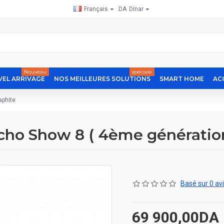
Français
DA
Dinar
Nouveau
spéciale
EL ARRIVAGE
NOS MEILLEURES SOLUTIONS
SMART HOME
AC
aphite
ho Show 8 ( 4ème génération
Basé sur 0 avi
69 900,00DA