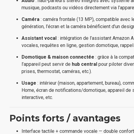
Audio
: haut-parleurs stéréo intégrés avec système a
musique, podcasts ou vidéos directement via l’appare
Caméra
: caméra frontale (13 MP), compatible avec l
génération, l’écran et la caméra bénéficient d’un desig
Assistant vocal
: intégration de l’assistant Amazon
vocales, requêtes en ligne, gestion domotique, rappels
Domotique & maison connectée
: grâce à la compat
l’appareil peut servir de
hub central
pour piloter dive
prises, thermostat, caméras, etc.).
Usage
: intérieur (maison, appartement, bureau), c
Home, écran de notifications/domotique, appareil de 
interactive, etc.
Points forts / avantages
Interface tactile + commande vocale — double confort d