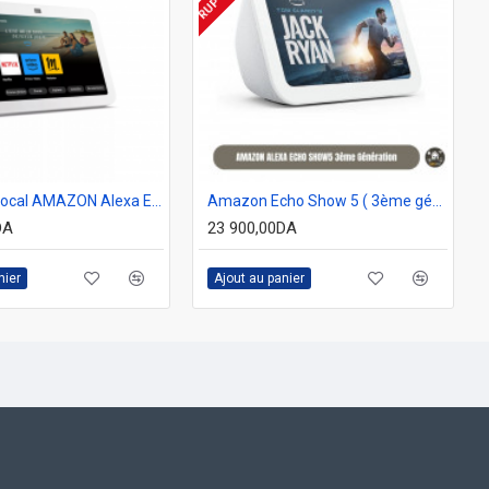
Assistant vocal AMAZON Alexa Echo Show 8 3-eme génération Blanc
Amazon Echo Show 5 ( 3ème génération ) BLANC
DA
23 900,00DA
nier
Ajout au panier