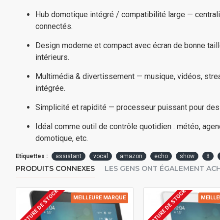
Hub domotique intégré / compatibilité large — central
connectés.
Design moderne et compact avec écran de bonne tail
intérieurs.
Multimédia & divertissement — musique, vidéos, stre
intégrée.
Simplicité et rapidité — processeur puissant pour des 
Idéal comme outil de contrôle quotidien : météo, agend
domotique, etc.
Etiquettes :
assistant
vocal
amazon
echo
show
8
PRODUITS CONNEXES
LES GENS ONT ÉGALEMENT AC
RUPTURE DE STOCK
RUPTURE DE STOCK
MEILLEURE MARQUE
MEILL