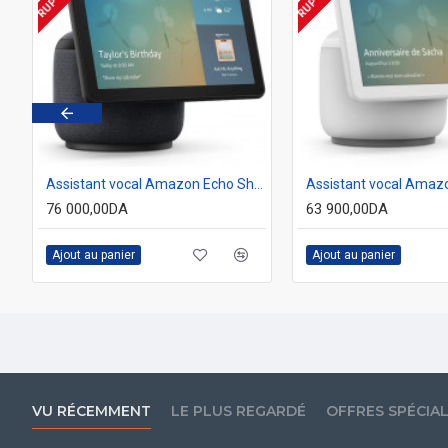
mazon Alexa Echo Show 8 anthracite
Assistant vocal Amazon Echo Show 10 avec mouvement de pivotation automatique ( 3ème génération ) ANTHRACITE
76 000,00DA
63 900,00DA
Ajout au panier
Ajout au panier
VU RÉCEMMENT
LE PLUS REGARDÉ
OFFRES SPÉCIA