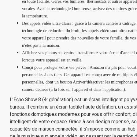
en toute facilité. Gérez vos lumières, thermostats et autres appare
vocales. Avec la technologie Omnisense, activez des routines grâc
la température.
Des appels vidéo ultra-clairs : grâce à la caméra centrée à cadrag
technologie de réduction du bruit, les appels vidéo sont ultra-natur
votre appareil pour prendre des nouvelles de votre famille, de vos
n'êtes pas à la maison.
Affichez vos photos souvenirs : transformez votre écran d'accueil
lorsque votre appareil est en veille.
Conçu pour protéger votre vie privée : Amazon n'a pas pour vocat
personnelles à des tiers. Cet appareil est conçu avec de multiples 
personnelles, dont un bouton Activer/désactiver les microphones 
caméra dédiées (à la fois sur l'appareil et dans l'application).
L’Echo Show 8 (4ᵉ génération) est un écran intelligent polyva
bureau. Il combine un écran tactile haute définition, un assi
fonctions domotiques modernes pour vous offrir confort, di
intelligent de votre espace. Grâce à son design repensé, s
capacités de maison connectée, il s’impose comme un hub 
de la musique aux appels vidéo, en passant par la gestion 