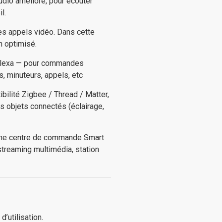
udio amélioré, pour écouter
il.
es appels vidéo. Dans cette
n optimisé.
 Alexa — pour commandes
, minuteurs, appels, etc
ibilité Zigbee / Thread / Matter,
rs objets connectés (éclairage,
omme centre de commande Smart
streaming multimédia, station
’utilisation.