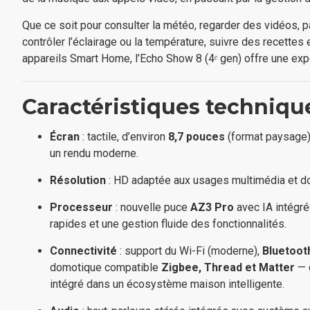
Que ce soit pour consulter la météo, regarder des vidéos, 
contrôler l’éclairage ou la température, suivre des recettes 
appareils Smart Home, l’Echo Show 8 (4ᵉ gen) offre une expér
Caractéristiques techniqu
Écran
: tactile, d’environ
8,7 pouces
(format paysage)
un rendu moderne.
Résolution
: HD adaptée aux usages multimédia et d
Processeur
: nouvelle puce
AZ3 Pro
avec IA intégr
rapides et une gestion fluide des fonctionnalités.
Connectivité
: support du Wi-Fi (moderne),
Bluetoot
domotique compatible
Zigbee, Thread et Matter
— c
intégré dans un écosystème maison intelligente.