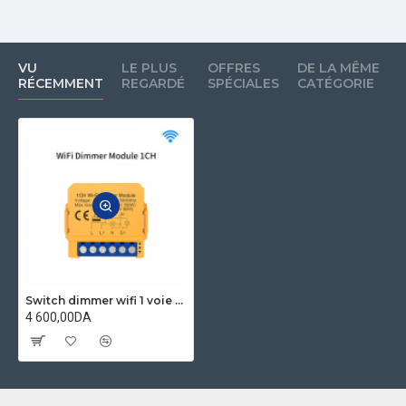
VU
LE PLUS
OFFRES
DE LA MÊME
RÉCEMMENT
REGARDÉ
SPÉCIALES
CATÉGORIE
Switch dimmer wifi 1 voie compatible tuya et alexa interrupteur variateur intelligent AVATTO
4 600,00DA