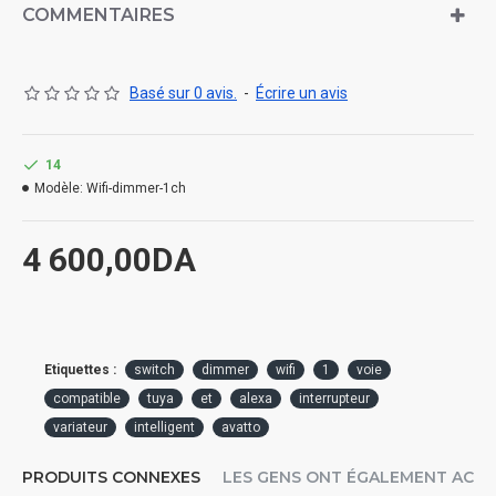
COMMENTAIRES
Basé sur 0 avis.
-
Écrire un avis
14
Modèle:
Wifi-dimmer-1ch
4 600,00DA
Etiquettes :
switch
dimmer
wifi
1
voie
compatible
tuya
et
alexa
interrupteur
variateur
intelligent
avatto
PRODUITS CONNEXES
LES GENS ONT ÉGALEMENT ACH