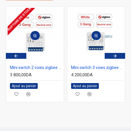
RUPTURE DE STOCK
SM16-W1
Mini switch 2 voies zigbee avec neutre tuya AVATTO ZWSM16-2GANG
Mini switch 3 voies zigbee avec neutre tuya AVATTO ZWSM16-W3GANG
3 800,00DA
4 200,00DA
Ajout au panier
Ajout au panier