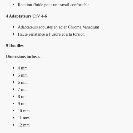
Rotation fluide pour un travail confortable
4 Adaptateurs CrV 4-6
Adaptateurs robustes en acier Chrome Vanadium
Haute résistance à l’usure et à la torsion
9 Douilles
Dimensions incluses :
4 mm
5 mm
6 mm
7 mm
8 mm
9 mm
10 mm
11 mm
12 mm