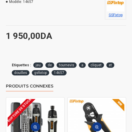
Modèle:
14657
GSFixtop
1 950,00DA
Etiquettes :
jeu
de
tournevis
a
cliquet
et
douilles
gsfixtop
14657
PRODUITS CONNEXES
RUPTURE DE STOCK
R