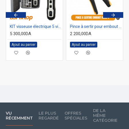
KIT visseuse électrique 5 vitesses avec embout et vis 40 pcs GSFixtop 14663
Pince à sertir pour embout 7" auto-ajustable GSfixtop 10190
5 300,00DA
2 200,00DA
Ajout au panier
Ajout au panier
DE LA
DE
VU
LE PLUS
OFFRES
MÊME
M
RÉCEMMENT
REGARDÉ
SPÉCIALES
CATÉGORIE
M