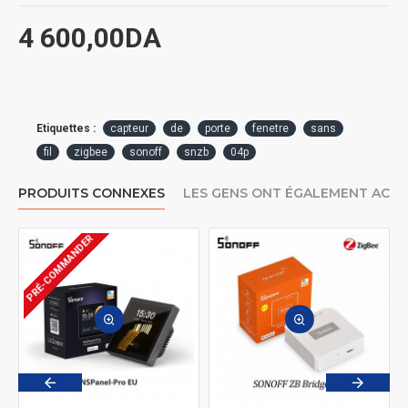
4 600,00DA
Etiquettes :
capteur
de
porte
fenetre
sans
fil
zigbee
sonoff
snzb
04p
PRODUITS CONNEXES
LES GENS ONT ÉGALEMENT ACH
R
PRÉ-COMMANDER